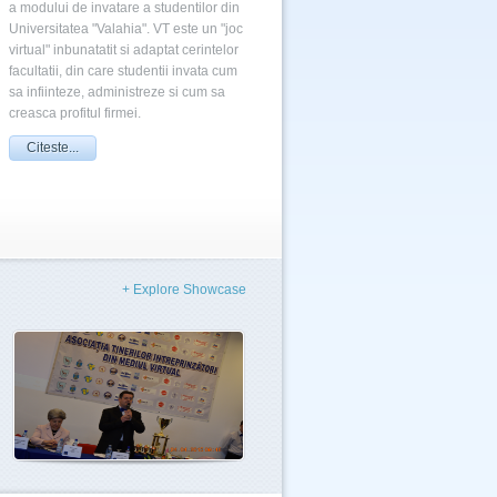
a modului de invatare a studentilor din
Universitatea "Valahia". VT este un "joc
virtual" inbunatatit si adaptat cerintelor
facultatii, din care studentii invata cum
sa infiinteze, administreze si cum sa
creasca profitul firmei.
Citeste...
+ Explore Showcase