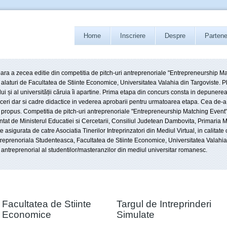
Home
Inscriere
Despre
Partene
oara a zecea editie din competitia de pitch-uri antreprenoriale "Entrepreneurship M
al alaturi de Facultatea de Stiinte Economice, Universitatea Valahia din Targoviste. 
i și al universității căruia îi apartine. Prima etapa din concurs consta in depunerea
ceri dar si cadre didactice in vederea aprobarii pentru urmatoarea etapa. Cea de-a
i propus. Competitia de pitch-uri antreprenoriale "Entrepreneurship Matching Event" 
nantat de Ministerul Educatiei si Cercetarii, Consiliul Judetean Dambovita, Primaria
e asigurata de catre Asociatia Tinerilor Intreprinzatori din Mediul Virtual, in calitate
Antreprenoriala Studenteasca, Facultatea de Stiinte Economice, Universitatea Valahia
 antreprenorial al studentilor/masteranzilor din mediul universitar romanesc.
Facultatea de Stiinte
Targul de Intreprinderi
Economice
Simulate