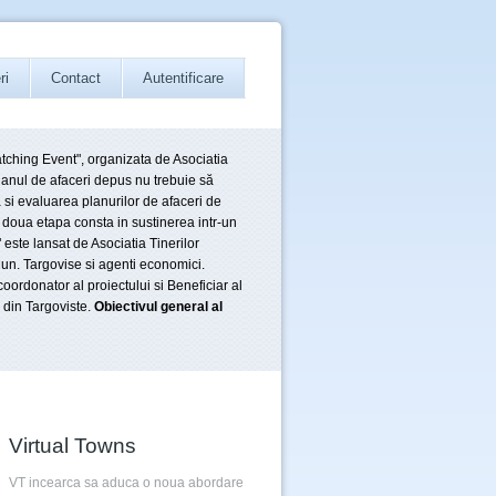
ri
Contact
Autentificare
atching Event", organizata de Asociatia
Planul de afaceri depus nu trebuie să
 si evaluarea planurilor de afaceri de
 doua etapa consta in sustinerea intr-un
este lansat de Asociatia Tinerilor
 Mun. Targovise si agenti economici.
 coordonator al proiectului si Beneficiar al
 din Targoviste.
Obiectivul general al
Virtual Towns
VT incearca sa aduca o noua abordare