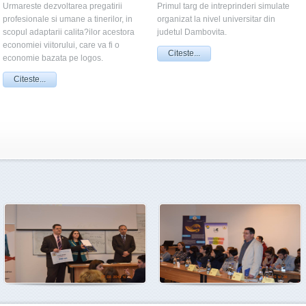
Urmareste dezvoltarea pregatirii
Primul targ de intreprinderi simulate
profesionale si umane a tinerilor, in
organizat la nivel universitar din
scopul adaptarii calita?ilor acestora
judetul Dambovita.
economiei viitorului, care va fi o
Citeste...
economie bazata pe logos.
Citeste...