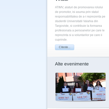
ATIMV, alaturi de promovarea rolului
de promotor, isi asuma prin statut
responsabilitatea de a-i reprezenta pe
studentii Universitatii Valahia din
Targoviste, si contribuie la formarea
profesionala a persoanelor pe care le
reprezinta si a voluntarilor pe care ii
cuprinde.
Citeste...
Alte evenimente