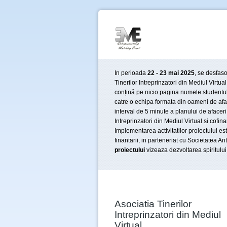
In perioada
22 - 23 mai 2025
, se desfas
Tinerilor Intreprinzatori din Mediul Virtu
conțină pe nicio pagina numele studentulu
catre o echipa formata din oameni de afa
interval de 5 minute a planului de afacer
Intreprinzatori din Mediul Virtual si cofi
Implementarea activitatilor proiectului est
finantarii, in parteneriat cu Societatea 
proiectului
vizeaza dezvoltarea spiritului
Asociatia Tinerilor
Intreprinzatori din Mediul
Virtual